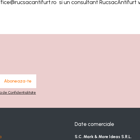
ffice@rucsacantifurt.ro
si un consultant RucsacAntifurt v
ca de Confidentialitate
Date comerciale
a
S.C. Mark & More Ideas S.R.L.