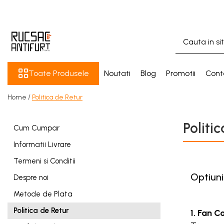
Toate Produsele
Rucsaci Antifurt
Genti Antifurt
Toate Produsele
Noutati
Blog
Promotii
Cont
Accesorii Antifurt
Speciale
Home /
Politica de Retur
Accesorii
Politi
Cum Cumpar
Informatii Livrare
Termeni si Conditii
Optiuni
Despre noi
Metode de Plata
Politica de Retur
1. Fan Co