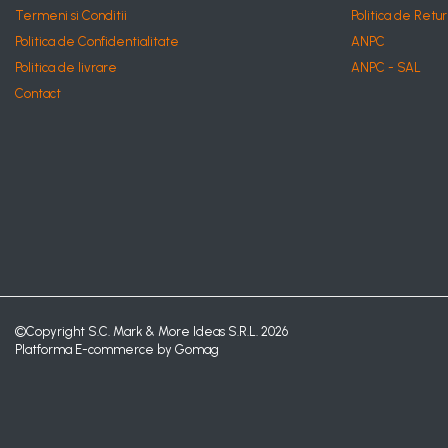
Termeni si Conditii
Politica de Retur
Politica de Confidentialitate
ANPC
Politica de livrare
ANPC - SAL
Contact
©Copyright S.C. Mark & More Ideas S.R.L. 2026
Platforma E-commerce by Gomag