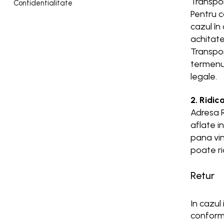
Transpor
Confidentialitate
Pentru c
cazul în
achitate
Transpor
termenul
legale.
2. Ridic
Adresa R
aflate i
pana vin
poate ri
Retur
In cazul
conformi