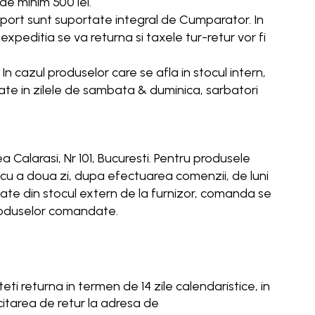
e minim 500 lei.
sport sunt suportate integral de Cumparator. In
expeditia se va returna si taxele tur-retur vor fi
 In cazul produselor care se afla in stocul intern,
rate in zilele de sambata & duminica, sarbatori
 Calarasi, Nr 101, Bucuresti. Pentru produsele
 cu a doua zi, dupa efectuarea comenzii, de luni
date din stocul extern de la furnizor, comanda se
 produselor comandate.
teti returna in termen de 14 zile calendaristice, in
citarea de retur la adresa de