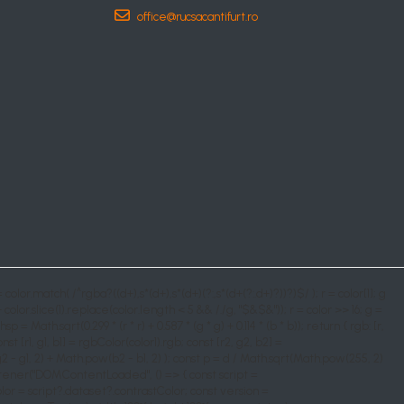
office@rucsacantifurt.ro
= color.match( /^rgba?((d+),s*(d+),s*(d+)(?:,s*(d+(?:.d+)?))?)$/ ); r = color[1]; g
+ color.slice(1).replace(color.length < 5 && /./g, "$&$&")); r = color >> 16; g =
 Math.sqrt(0.299 * (r * r) + 0.587 * (g * g) + 0.114 * (b * b)); return { rgb: [r,
t [r1, g1, b1] = rgbColor(color1).rgb; const [r2, g2, b2] =
 - g1, 2) + Math.pow(b2 - b1, 2) ); const p = d / Math.sqrt(Math.pow(255, 2)
tener("DOMContentLoaded", () => { const script =
lor = script?.dataset?.contrastColor; const version =