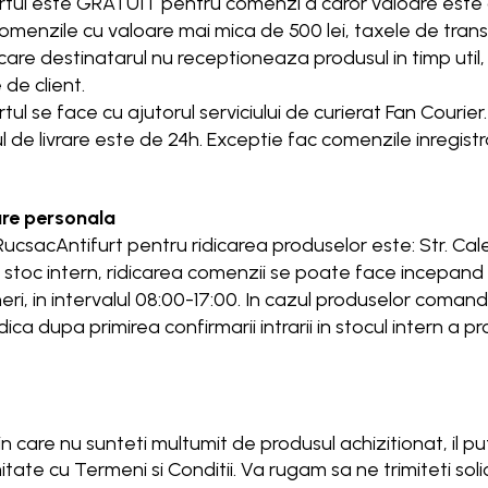
tul este GRATUIT pentru comenzi a caror valoare este d
omenzile cu valoare mai mica de 500 lei, taxele de tran
 care destinatarul nu receptioneaza produsul in timp util, 
 de client.
tul se face cu ajutorul serviciului de curierat Fan Courier.
 de livrare este de 24h. Exceptie fac comenzile inregist
are personala
ucsacAntifurt pentru ridicarea produselor este: Str. Calea
n stoc intern, ridicarea comenzii se poate face incepand
eri, in intervalul 08:00-17:00. In cazul produselor coman
dica dupa primirea confirmarii intrarii in stocul intern a
 in care nu sunteti multumit de produsul achizitionat, il pu
tate cu Termeni si Conditii. Va rugam sa ne trimiteti soli