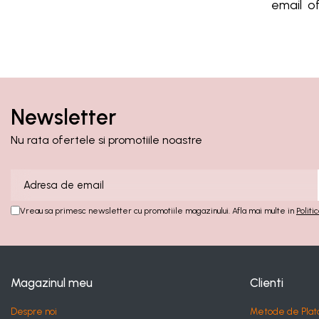
email
o
Newsletter
Nu rata ofertele si promotiile noastre
Vreau sa primesc newsletter cu promotiile magazinului. Afla mai multe in
Politi
Magazinul meu
Clienti
Despre noi
Metode de Plat