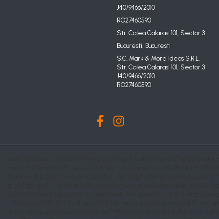
J40/9466/2010
RO27460590
Str. Calea Calarasi 101, Sector 3
Bucuresti, Bucuresti
S.C. Mark & More Ideas S.R.L.
Str. Calea Calarasi 101, Sector 3
J40/9466/2010
RO27460590
const rgbColor = (color) => { let r, g, b, hsp; if (color?.match(/^rgb/)) { color 
= color[2]; b = color[3]; } else { // If hex --> Convert it to RGB color = +("0x" 
(color >> 8) & 255; b = color & 255; } // HSP (Highly Sensitive Poo) equation hsp =
g, b], hsp: hsp }; }; function differenceBetweenTwoColors(color1, color2) { cons
rgbColor(color2).rgb; const d = Math.sqrt( Math.pow(r2 - r1, 2) + Math.pow(g2
+ Math.pow(255, 2) + Math.pow(255, 2)); return p; } document.addEventLis
document.querySelector( 'script[src^="https://mny.ro/npId.js"]' ); const bgCo