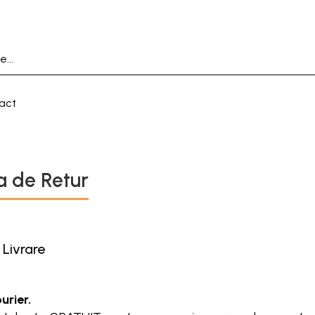
act
ca de Retur
 Livrare
urier.