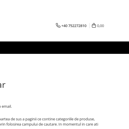
+40 752272810
0,00
r
 email.
 partea de sus a paginii ce contine categoriile de produse,
prin folosirea campului de cautare. In momentul in care ati