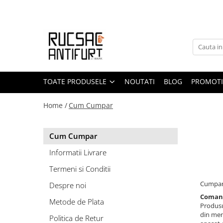
Toate Produsele
Rucsaci Antifurt
Genti Antifurt
Accesorii Antifurt
TOATE PRODUSELE
NOUTATI
BLOG
PROMOTI
Speciale
Accesorii
Home /
Cum Cumpar
Cum Cumpar
Informatii Livrare
Termeni si Conditii
Cumpara
Despre noi
Comand
Metode de Plata
Produsul
din men
Politica de Retur