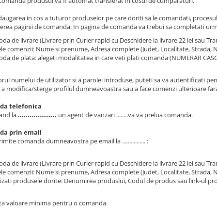
comanda produsul va fi automat transferat in cosul de cumparaturi.
augarea in cos a tuturor produselor pe care doriti sa le comandati, proces
erea paginii de comanda. In pagina de comanda va trebui sa completati urm
da de livrare (Livrare prin Curier rapid cu Deschidere la livrare 22 lei sau Transpo
le comenzii: Nume si prenume, Adresa complete (Judet, Localitate, Strada, Nu
da de plata: alegeti modalitatea in care veti plati comanda (NUMERAR CASC la
rul numelui de utilizator si a parolei introduse, puteti sa va autentificati p
, a modifica/sterge profilul dumneavoastra sau a face comenzi ulterioare far
a telefonica
and la
....................
un agent de vanzari ........va va prelua comanda.
a prin email
rimite comanda dumneavostra pe email la ................ :
da de livrare (Livrare prin Curier rapid cu Deschidere la livrare 22 lei sau Transpo
le comenzii: Nume si prenume, Adresa complete (Judet, Localitate, Strada, Nu
izati produsele dorite: Denumirea produslui, Codul de produs sau link-ul pr
ta valoare minima pentru o comanda.