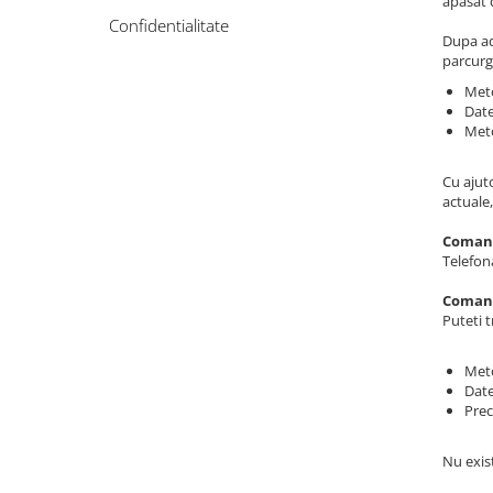
apasat 
Confidentialitate
Dupa ad
parcurg
Meto
Date
Meto
Cu ajuto
actuale
Comand
Telefon
Comand
Puteti t
Meto
Date
Prec
Nu exis