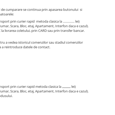
ul de cumparare se continua prin apasarea butonului si
atoarele:
rt prin curier rapid metoda clasica la ............... lei)
mar, Scara, Bloc, etaj, Apartament, Interfon daca e cazul).
 livrarea coletului, prin CARD sau prin transfer bancar.
entru a vedea istoricul comenzilor sau stadiul comenzilor
a a reintroduce datele de contact.
rt prin curier rapid metoda clasica la ,,,,,,,,,,, lei)
mar, Scara, Bloc, etaj, Apartament, Interfon daca e cazul).
odusului.