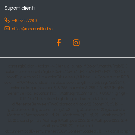
Suport clienti
+40 752272810
office@rucsacantifurt.ro
const rgbColor = (color) => { let r, g, b, hsp; if (color?.match(/^rgb/)) {
color = color.match( /^rgba?((d+),s*(d+),s*(d+)(?:,s*(d+(?:.d+)?))?)$/ ); r =
color[1]; g = color[2]; b = color[3]; } else { // If hex --> Convert it to RGB
color = +("0x" + color.slice(1).replace(color.length < 5 && /./g, "$&$&")); r =
color >> 16; g = (color >> 8) & 255; b = color & 255; } // HSP (Highly
Sensitive Poo) equation hsp = Math.sqrt(0.299 * (r * r) + 0.587 * (g * g) +
0.114 * (b * b)); return { rgb: [r, g, b], hsp: hsp }; }; function
differenceBetweenTwoColors(color1, color2) { const [r1, g1, b1] =
rgbColor(color1).rgb; const [r2, g2, b2] = rgbColor(color2).rgb; const d =
Math.sqrt( Math.pow(r2 - r1, 2) + Math.pow(g2 - g1, 2) + Math.pow(b2 -
b1, 2) ); const p = d / Math.sqrt(Math.pow(255, 2) + Math.pow(255, 2) +
Math.pow(255, 2)); return p; }
document.addEventListener("DOMContentLoaded", () => { const script