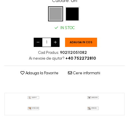
Culoare
: Gri
IN STOC
ADAUGA IN COS
Cod Produs:
902112051082
Ai nevoie de ajutor?
+40 752272810
Adauga la Favorite
Cere informatii