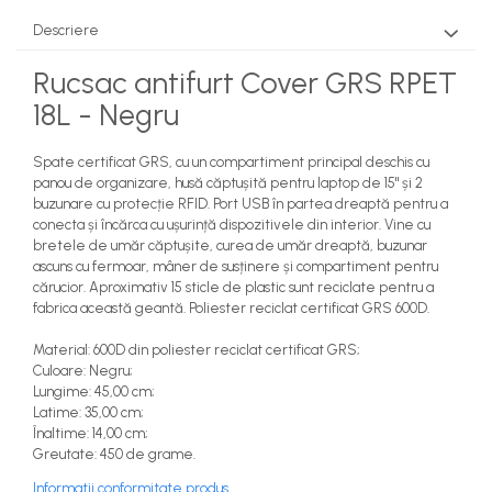
Descriere
Rucsac antifurt Cover GRS RPET
18L - Negru
Spate certificat GRS, cu un compartiment principal deschis cu
panou de organizare, husă căptușită pentru laptop de 15" și 2
buzunare cu protecție RFID. Port USB în partea dreaptă pentru a
conecta și încărca cu ușurință dispozitivele din interior. Vine cu
bretele de umăr căptușite, curea de umăr dreaptă, buzunar
ascuns cu fermoar, mâner de susținere și compartiment pentru
cărucior. Aproximativ 15 sticle de plastic sunt reciclate pentru a
fabrica această geantă. Poliester reciclat certificat GRS 600D.
Material: 600D din poliester reciclat certificat GRS;
Culoare: Negru;
Lungime: 45,00 cm;
Latime: 35,00 cm;
Înaltime: 14,00 cm;
Greutate: 450 de grame.
Informatii conformitate produs