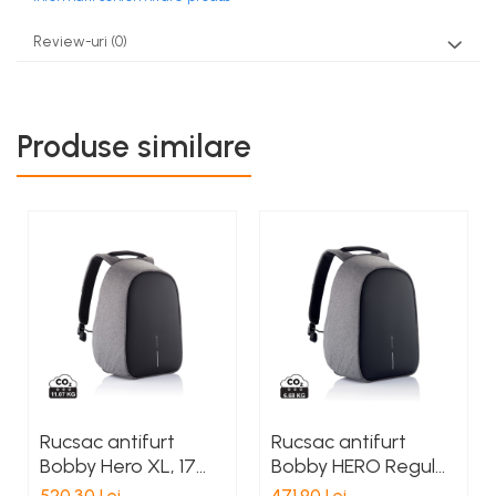
Review-uri
(0)
Produse similare
Rucsac antifurt
Rucsac antifurt
Bobby Hero XL, 17
Bobby HERO Regular
inch
15.6 inch
520,30 Lei
471,90 Lei