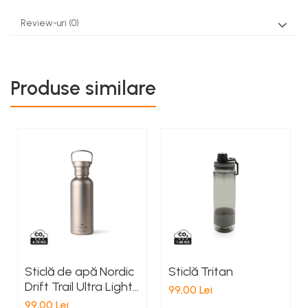
Review-uri
(0)
Produse similare
Sticlă de apă Nordic
Sticlă Tritan
Drift Trail Ultra Light
99,00 Lei
din titan, 600 ml
99,00 Lei