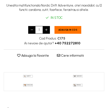
Unealta multifunctionala Nordic Drift Adventure, otel inoxidabil, cu 12
functii: carabina, cutit, foarfece, ferastrau si altele.
IN STOC
ADAUGA IN COS
Cod Produs:
C175
Ai nevoie de ajutor?
+40 752272810
Adauga la Favorite
Cere informatii