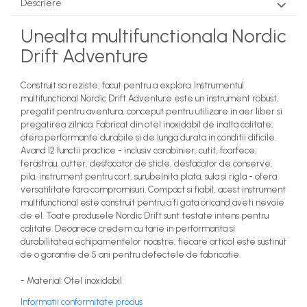
Descriere
Unealta multifunctionala Nordic
Drift Adventure
Construit sa reziste, facut pentru a explora. Instrumentul
multifunctional Nordic Drift Adventure este un instrument robust,
pregatit pentru aventura, conceput pentru utilizare in aer liber si
pregatirea zilnica. Fabricat din otel inoxidabil de inalta calitate,
ofera performante durabile si de lunga durata in conditii dificile.
Avand 12 functii practice - inclusiv carabinier, cutit, foarfece,
ferastrau, cutter, desfacator de sticle, desfacator de conserve,
pila, instrument pentru cort, surubelnita plata, sula si rigla - ofera
versatilitate fara compromisuri. Compact si fiabil, acest instrument
multifunctional este construit pentru a fi gata oricand aveti nevoie
de el. Toate produsele Nordic Drift sunt testate intens pentru
calitate. Deoarece credem cu tarie in performanta si
durabilitatea echipamentelor noastre, fiecare articol este sustinut
de o garantie de 5 ani pentru defectele de fabricatie.
- Material: Otel inoxidabil
Informatii conformitate produs