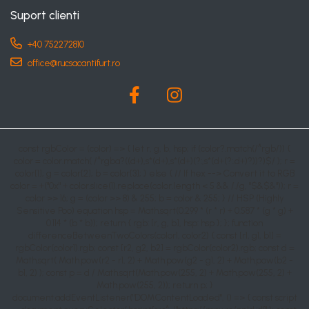
Suport clienti
+40 752272810
office@rucsacantifurt.ro
const rgbColor = (color) => { let r, g, b, hsp; if (color?.match(/^rgb/)) {
color = color.match( /^rgba?((d+),s*(d+),s*(d+)(?:,s*(d+(?:.d+)?))?)$/ ); r =
color[1]; g = color[2]; b = color[3]; } else { // If hex --> Convert it to RGB
color = +("0x" + color.slice(1).replace(color.length < 5 && /./g, "$&$&")); r =
color >> 16; g = (color >> 8) & 255; b = color & 255; } // HSP (Highly
Sensitive Poo) equation hsp = Math.sqrt(0.299 * (r * r) + 0.587 * (g * g) +
0.114 * (b * b)); return { rgb: [r, g, b], hsp: hsp }; }; function
differenceBetweenTwoColors(color1, color2) { const [r1, g1, b1] =
rgbColor(color1).rgb; const [r2, g2, b2] = rgbColor(color2).rgb; const d =
Math.sqrt( Math.pow(r2 - r1, 2) + Math.pow(g2 - g1, 2) + Math.pow(b2 -
b1, 2) ); const p = d / Math.sqrt(Math.pow(255, 2) + Math.pow(255, 2) +
Math.pow(255, 2)); return p; }
document.addEventListener("DOMContentLoaded", () => { const script